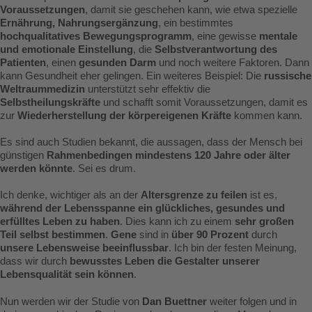
Voraussetzungen
, damit sie geschehen kann, wie etwa spezielle
Ernährung, Nahrungsergänzung
, ein bestimmtes
hochqualitatives Bewegungsprogramm
, eine gewisse
mentale
und emotionale Einstellung
, die
Selbstverantwortung des
Patienten
, einen
gesunden Darm
und noch weitere Faktoren. Dann
kann Gesundheit eher gelingen. Ein weiteres Beispiel: Die
russische
Weltraummedizin
unterstützt sehr effektiv die
Selbstheilungskräfte
und schafft somit Voraussetzungen, damit es
zur
Wiederherstellung der körpereigenen Kräfte
kommen kann.
Es sind auch Studien bekannt, die aussagen, dass der Mensch bei
günstigen
Rahmenbedingen mindestens 120 Jahre oder älter
werden könnte
. Sei es drum.
Ich denke, wichtiger als an der
Altersgrenze zu feilen
ist es,
während der Lebensspanne ein glückliches, gesundes und
erfülltes Leben zu haben
. Dies kann ich zu einem
sehr großen
Teil selbst bestimmen
.
Gene
sind in
über 90 Prozent
durch
unsere Lebensweise beeinflussbar
. Ich bin der festen Meinung,
dass wir durch
bewusstes Leben die Gestalter unserer
Lebensqualität sein können
.
Nun werden wir der Studie von
Dan Buettner
weiter folgen und in