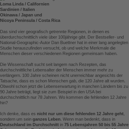
Loma Linda / Californien
Sardinien / Italien
Okinawa / Japan und
Nicoya Peninsula / Costa Rica
Das sind vier geografisch getrennte Regionen, in denen es
überdurchschnittlich viele über 100jährige gibt. Der Bestseller- und
National-Geographic-Autor Dan Buettner hat in einer lang angelegten
Studie herauszufinden versucht, ob und welche Merkmale die
Menschen dieser verschiedenen Regionen gemeinsam haben.
Die Wissenschaft sucht seit langem nach Rezepten, das
durchschnittliche Lebensalter der Menschen immer mehr zu
verlängern. 100 Jahre scheinen nicht unerreichbar angesichts der
Tatsache, dass es schon Menschen gab, die 120 Jahre alt wurden.
Obwohl schon jetzt die Lebenserwartung in manchen Ländern bis zu
90 Jahre beträgt, liegt sie zum Beispiel in den USA bei
durchschnittlich nur 78 Jahren. Wo kommen die fehlenden 12 Jahre
hin?
Ich denke, dass es
nicht nur um diese fehlenden 12 Jahre geht
,
sondern um sein
ganzes Leben
. Wenn man bedenkt, dass in
Deutschland im Durchschnitt
in
75 Lebensjahren 50 bis 55 Jahre