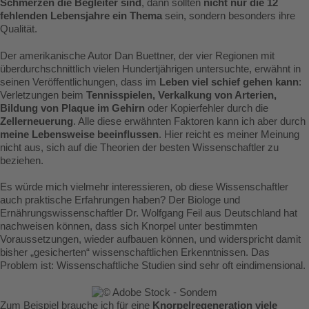
Schmerzen die Begleiter sind
, dann sollten
nicht nur die 12
fehlenden Lebensjahre ein Thema
sein, sondern besonders ihre
Qualität.
Der amerikanische Autor Dan Buettner, der vier Regionen mit
überdurchschnittlich vielen Hundertjährigen untersuchte, erwähnt in
seinen Veröffentlichungen, dass im
Leben viel schief gehen kann
:
Verletzungen beim
Tennisspielen, Verkalkung von Arterien,
Bildung von Plaque im Gehirn
oder Kopierfehler durch die
Zellerneuerung
. Alle diese erwähnten Faktoren kann ich aber durch
meine Lebensweise beeinflussen
. Hier reicht es meiner Meinung
nicht aus, sich auf die Theorien der besten Wissenschaftler zu
beziehen.
Es würde mich vielmehr interessieren, ob diese Wissenschaftler
auch praktische Erfahrungen haben? Der Biologe und
Ernährungswissenschaftler Dr. Wolfgang Feil aus Deutschland hat
nachweisen können, dass sich Knorpel unter bestimmten
Voraussetzungen, wieder aufbauen können, und widerspricht damit
bisher „gesicherten“ wissenschaftlichen Erkenntnissen. Das
Problem ist: Wissenschaftliche Studien sind sehr oft eindimensional.
Zum Beispiel brauche ich für eine
Knorpelregeneration viele