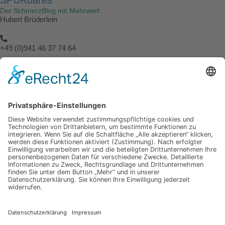
Der SchmerzBlog mit Mehrwert
Hubert Brüderlein
+49 (0)941 46 37 74 64
info@spuerbares.hubert-bruderlein.com
© 2026 | Hubert Brüderlein - alle internationale Rechte vorbehalten
SPÜRbares
Hauptseite
Impressum
Datenschutz
Hauptseite
Impressum
Datenschutz
Meine anderen Seiten