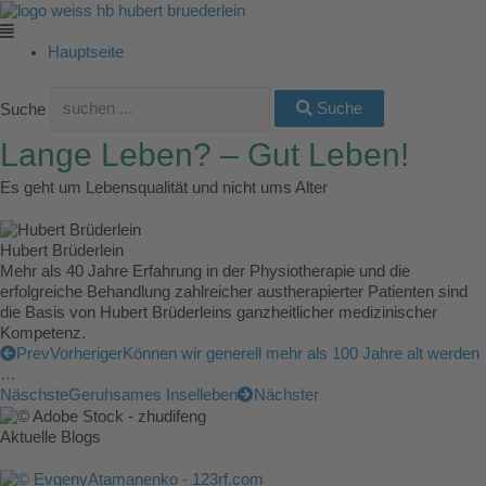
Zum
Main
Main
Main
Main
Main
Inhalt
Menu
Menu
Menu
Menu
Menu
springen
Hauptseite
Suche
Suche
Lange Leben? – Gut Leben!
Es geht um Lebensqualität und nicht ums Alter
Hubert Brüderlein
Mehr als 40 Jahre Erfahrung in der Physiotherapie und die
erfolgreiche Behandlung zahlreicher austherapierter Patienten sind
die Basis von Hubert Brüderleins ganzheitlicher medizinischer
Kompetenz.
Prev
Vorheriger
Können wir generell mehr als 100 Jahre alt werden
…
Näschste
Geruhsames Inselleben
Nächster
Aktuelle Blogs