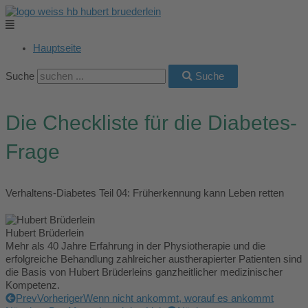
Zum
Main
Main
Main
Main
Main
Inhalt
Menu
Menu
Menu
Menu
Menu
springen
Hauptseite
Suche
Suche
Die Checkliste für die Diabetes-
Frage
Verhaltens-Diabetes Teil 04: Früherkennung kann Leben retten
Hubert Brüderlein
Mehr als 40 Jahre Erfahrung in der Physiotherapie und die
erfolgreiche Behandlung zahlreicher austherapierter Patienten sind
die Basis von Hubert Brüderleins ganzheitlicher medizinischer
Kompetenz.
Prev
Vorheriger
Wenn nicht ankommt, worauf es ankommt