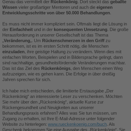
Genau das vermittelt der
Rückenkönig
. Dort steckt das
geballte
Wissen
vieler großartiger Mentoren und auch die
eigenen
Entwicklungsschritte von über 50.000 Behandlungen
.
Es muss nicht immer kompliziert sein. Oftmals liegt die Lösung in
der
Einfachheit
und in der
konsequenten Umsetzung
. Die große
Herausforderung in unserer Gesellschaft ist das Thema
„
Veränderung
„. Um
Rückenschmerzen in den Griff
zu
bekommen, ist es im ersten Schritt nötig, die Menschen
einzuladen
, ihre geistige Haltung zu verändern. Wenn dies mit
einfachen Worten, Beispielen und in Bildersprache gelingt, dann
sind nachhaltige, gesundheitsfördernde Veränderungen machbar.
Das ist das Ziel des
Rückenkönigs
, den Menschen einen Weg
aufzuzeigen, wie es gehen kann. Die Erfolge in über dreißig
Jahren sprechen für sich.
Ich habe mich entschieden, die limitierte Erstausgabe „Der
Rückenkönig“ an interessierte Leser zu verschenken. Möchten
Sie mehr über den „Rückenkönig“, aktuelle Kurse zur
Rückengesundheit und Neuigkeiten aus unserer
Behandlungspraxis erfahren? Alles was Sie tun müssen, um
Zugang zu erhalten, ist Ihre E-Mail-Adresse unter folgender
Website zu hinterlegen:
www.rueckenkoenig.com/buch
. Als
Geschenk bekommen Sie eine Ausgabe des „Rückenkönig“. Sie