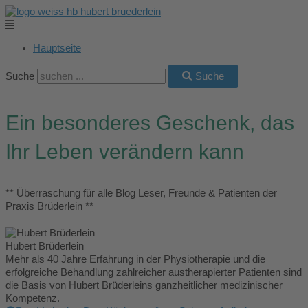
Zum
Main
Main
Main
Main
Main
Inhalt
Menu
Menu
Menu
Menu
Menu
springen
Hauptseite
Suche
Suche
Ein besonderes Geschenk, das
Ihr Leben verändern kann
** Überraschung für alle Blog Leser, Freunde & Patienten der
Praxis Brüderlein **
Hubert Brüderlein
Mehr als 40 Jahre Erfahrung in der Physiotherapie und die
erfolgreiche Behandlung zahlreicher austherapierter Patienten sind
die Basis von Hubert Brüderleins ganzheitlicher medizinischer
Kompetenz.