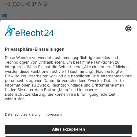
+49 (0)941 46 37 74 64
info@spuerbares.hubert-bruderlein.com
© 2026 | Hubert Brüderlein - alle internationale Rechte vorbehalten
SPÜRbares
Hauptseite
Impressum
Datenschutz
Hauptseite
Impressum
Datenschutz
Meine anderen Seiten
hubert-bruederlein.com
praxis-zweite-meinung.de