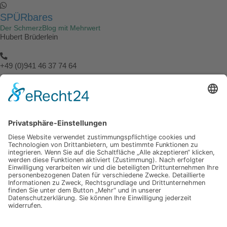
SPÜRbares
Der SchmerzBlog mit Mehrwert
Hubert Brüderlein
+49 (0)941 46 37 74 64
info@spuerbares.hubert-bruderlein.com
© 2026 | Hubert Brüderlein - alle internationale Rechte vorbehalten
SPÜRbares
Hauptseite
Impressum
Datenschutz
Hauptseite
Impressum
Datenschutz