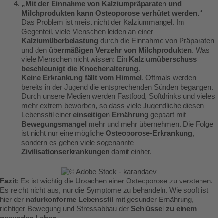
„Mit der Einnahme von Kalziumpräparaten und
Milchprodukten kann Osteoporose verhütet werden.“
Das Problem ist meist nicht der Kalziummangel. Im
Gegenteil, viele Menschen leiden an einer
Kalziumüberbelastung
durch die Einnahme von Präparaten
und den
übermäßigen Verzehr von Milchprodukten
. Was
viele Menschen nicht wissen: Ein
Kalziumüberschuss
beschleunigt die Knochenalterung
.
Keine Erkrankung fällt vom Himmel
. Oftmals werden
bereits in der Jugend die entsprechenden Sünden begangen.
Durch unsere Medien werden Fastfood, Softdrinks und vieles
mehr extrem beworben, so dass viele Jugendliche diesen
Lebensstil einer
einseitigen Ernährung
gepaart mit
Bewegungsmangel
mehr und mehr übernehmen. Die Folge
ist nicht nur eine mögliche
Osteoporose-Erkrankung
,
sondern es gehen viele sogenannte
Zivilisationserkrankungen
damit einher.
Fazit
: Es ist wichtig die Ursachen einer Osteoporose zu verstehen.
Es reicht nicht aus, nur die Symptome zu behandeln. Wie sooft ist
hier der
naturkonforme Lebensstil
mit gesunder Ernährung,
richtiger Bewegung und Stressabbau der
Schlüssel zu einem
gesunden Leben
.