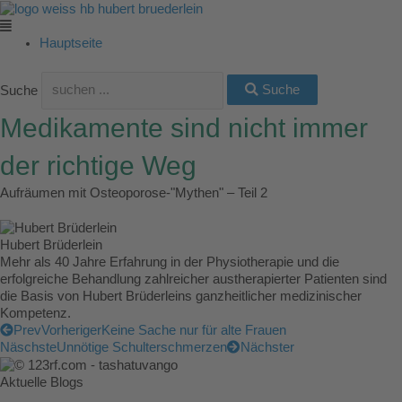
Zum
Main
Main
Main
Main
Main
Inhalt
Menu
Menu
Menu
Menu
Menu
springen
Hauptseite
Suche
Suche
Medikamente sind nicht immer
der richtige Weg
Aufräumen mit Osteoporose-"Mythen" – Teil 2
Hubert Brüderlein
Mehr als 40 Jahre Erfahrung in der Physiotherapie und die
erfolgreiche Behandlung zahlreicher austherapierter Patienten sind
die Basis von Hubert Brüderleins ganzheitlicher medizinischer
Kompetenz.
Prev
Vorheriger
Keine Sache nur für alte Frauen
Näschste
Unnötige Schulterschmerzen
Nächster
Aktuelle Blogs