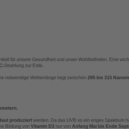
ntiell für unsere Gesundheit und unser Wohlbefinden. Eine wich
C-
Strahlung zur Erde
.
Die notwendige Wellenlänge liegt zwischen
295 bis 315 Nanom
ometern.
Haut produziert
werden. Da das UVB so ein enges Spektrum hat
die Bildung von
Vitamin D3
nur von
Anfang Mai bis Ende Sep