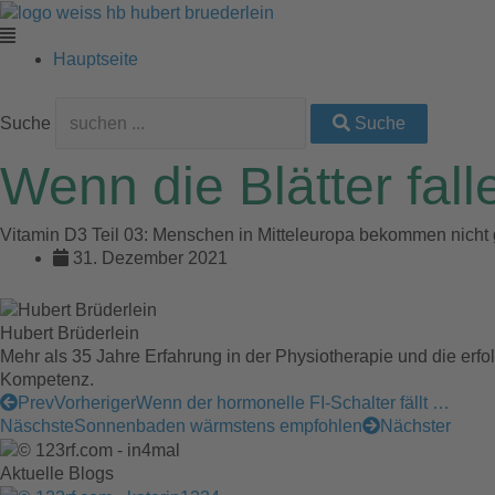
Zum
Main
Archiv
Main
Main
Main
Main
Inhalt
Menu
Menu
Menu
Menu
Menu
springen
Hauptseite
Suche
Suche
Wenn die Blätter fall
Vitamin D3 Teil 03: Menschen in Mitteleuropa bekommen nich
31. Dezember 2021
Hubert Brüderlein
Mehr als 35 Jahre Erfahrung in der Physiotherapie und die erfo
Kompetenz.
Prev
Vorheriger
Wenn der hormonelle FI-Schalter fällt …
Näschste
Sonnenbaden wärmstens empfohlen
Nächster
Aktuelle Blogs