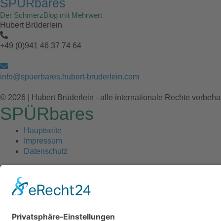
SPÜRbares
Der SchmerzBlog mit Mehrwert
Hubert Brüderlein
+49 (0)941 46 37 74 64
info@spuerbares.hubert-bruderlein.com
© 2026 | Hubert Brüderlein - alle internationale Rechte vorbeha
SPÜRbares
Hauptseite
Impressum
Datenschutz
Hauptseite
Impressum
Datenschutz