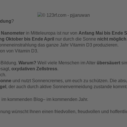
ldung
?
5 Nanometer
in Mitteleuropa ist nur von
Anfang Mai bis Ende 
ng Oktober bis Ende April
nur durch die Sonne
nicht möglich
onneneinstrahlung das ganze Jahr Vitamin D3 produzieren.
ion von Vitamin D3.
-Bildung.
Warum?
Weil viele Menschen im Alter
übersäuert
sin
esagt,
oxydativen Zellstress
.
ch.
sonne
und nutzt Sonnencremes, um euch zu schützen. Die absu
gel
, der auch durch aktive Sonnenvermeidung zustande kommt
ch im kommenden Blog– im kommenden Jahr.
ung wünscht Ihnen einen friedvollen, freudvollen und hoffentli