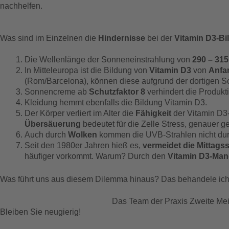
nachhelfen.
Was sind im Einzelnen die
Hindernisse
bei der
Vitamin D3-Bi
Die Wellenlänge der Sonneneinstrahlung von
290 – 31
In Mitteleuropa ist die Bildung von
Vitamin D3
von
Anfa
(Rom/Barcelona), können diese aufgrund der dortigen S
Sonnencreme ab
Schutzfaktor 8
verhindert die Produkt
Kleidung hemmt ebenfalls die Bildung Vitamin D3.
Der Körper verliert im Alter die
Fähigkeit
der Vitamin D3
Übersäuerung
bedeutet für die Zelle Stress, genauer g
Auch durch
Wolken
kommen die UVB-Strahlen nicht dur
Seit den 1980er Jahren hieß es,
vermeidet die Mittags
häufiger vorkommt. Warum? Durch den
Vitamin D3-Man
Was führt uns aus diesem Dilemma hinaus? Das behandele i
Das Team der Praxis Zweite Mein
Bleiben Sie neugierig!