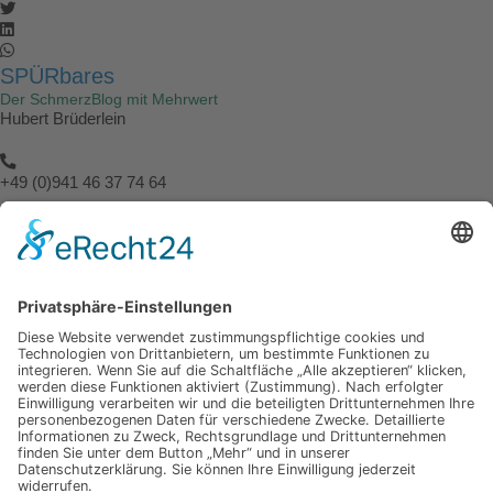
SPÜRbares
Der SchmerzBlog mit Mehrwert
Hubert Brüderlein
+49 (0)941 46 37 74 64
info@spuerbares.hubert-bruderlein.com
© 2026 | Hubert Brüderlein - alle internationale Rechte vorbehalten
SPÜRbares
Hauptseite
Impressum
Datenschutz
Hauptseite
Impressum