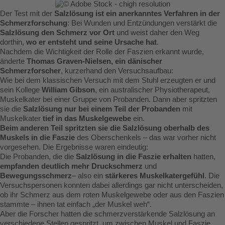
Der Test mit der
Salzlösung ist ein anerkanntes Verfahren in der
Schmerzforschung
: Bei Wunden und Entzündungen verstärkt die
Salzlösung den Schmerz vor Ort
und weist daher den Weg
dorthin,
wo er entsteht und seine Ursache hat
.
Nachdem die Wichtigkeit der Rolle der Faszien erkannt wurde,
änderte
Thomas Graven-Nielsen, ein dänischer
Schmerzforscher
, kurzerhand den Versuchsaufbau:
Wie bei dem klassischen Versuch mit dem Stuhl erzeugten er und
sein Kollege
William Gibson
, ein australischer Physiotherapeut,
Muskelkater bei einer Gruppe von Probanden. Dann aber spritzten
sie die
Salzlösung nur bei einem Teil der Probanden
mit
Muskelkater
tief in das Muskelgewebe
ein.
Beim anderen Teil spritzten sie die Salzlösung oberhalb des
Muskels in die Faszie
des Oberschenkels – das war vorher nicht
vorgesehen. Die Ergebnisse waren eindeutig:
Die Probanden, die die
Salzlösung in die Faszie erhalten
hatten,
empfanden deutlich mehr Druckschmerz
und
Bewegungsschmerz
– also ein
stärkeres Muskelkatergefühl
. Die
Versuchspersonen konnten dabei allerdings gar nicht unterscheiden,
ob ihr Schmerz aus dem roten Muskelgewebe oder aus den Faszien
stammte – ihnen tat einfach „der Muskel weh“.
Aber die Forscher hatten die schmerzverstärkende Salzlösung an
verschiedene Stellen gespritzt, um zwischen Muskel und Faszie