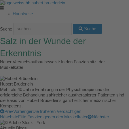
Zum
Main
Main
Main
Main
Main
Inhalt
Menu
Menu
Menu
Menu
Menu
springen
Hauptseite
Suche
Suche
Salz in der Wunde der
Erkenntnis
Neuer Versuchsaufbau beweist: In den Faszien sitzt der
Muskelkater
Hubert Brüderlein
Mehr als 40 Jahre Erfahrung in der Physiotherapie und die
erfolgreiche Behandlung zahlreicher austherapierter Patienten sind
die Basis von Hubert Brüderleins ganzheitlicher medizinischer
Kompetenz.
Prev
Vorheriger
Die früheren Verdächtigen
Näschste
Fitte Faszien gegen den Muskelkater
Nächster
Aktuelle Blogs