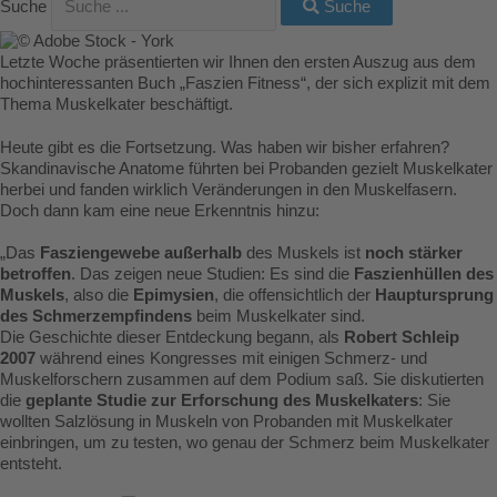
Suche
Suche
Letzte Woche präsentierten wir Ihnen den ersten Auszug aus dem
hochinteressanten Buch „Faszien Fitness“, der sich explizit mit dem
Thema Muskelkater beschäftigt.
Heute gibt es die Fortsetzung. Was haben wir bisher erfahren?
Skandinavische Anatome führten bei Probanden gezielt Muskelkater
herbei und fanden wirklich Veränderungen in den Muskelfasern.
Doch dann kam eine neue Erkenntnis hinzu:
„Das
Fasziengewebe außerhalb
des Muskels ist
noch stärker
betroffen
. Das zeigen neue Studien: Es sind die
Faszienhüllen des
Muskels
, also die
Epimysien
, die offensichtlich der
Hauptursprung
des Schmerzempfindens
beim Muskelkater sind.
Die Geschichte dieser Entdeckung begann, als
Robert Schleip
2007
während eines Kongresses mit einigen Schmerz- und
Muskelforschern zusammen auf dem Podium saß. Sie diskutierten
die
geplante Studie zur Erforschung des Muskelkaters
: Sie
wollten Salzlösung in Muskeln von Probanden mit Muskelkater
einbringen, um zu testen, wo genau der Schmerz beim Muskelkater
entsteht.