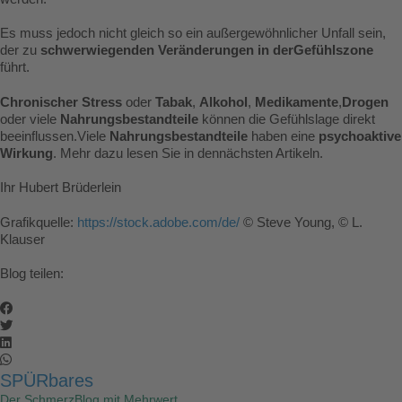
Es muss jedoch nicht gleich so ein außergewöhnlicher Unfall sein,
der zu
schwerwiegenden Veränderungen in derGefühlszone
führt.
Chronischer Stress
oder
Tabak
,
Alkohol
,
Medikamente
,
Drogen
oder viele
Nahrungsbestandteile
können die Gefühlslage direkt
beeinflussen.Viele
Nahrungsbestandteile
haben eine
psychoaktive
Wirkung
. Mehr dazu lesen Sie in dennächsten Artikeln.
Ihr Hubert Brüderlein
Grafikquelle:
https://stock.adobe.com/de/
© Steve Young, © L.
Klauser
Blog teilen:
SPÜRbares
Der SchmerzBlog mit Mehrwert