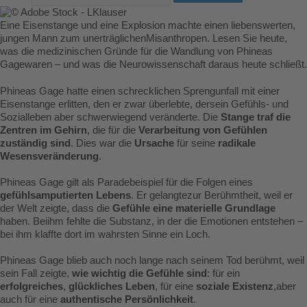
Eine Eisenstange und eine Explosion machte einen liebenswerten,
jungen Mann zum unerträglichenMisanthropen. Lesen Sie heute,
was die medizinischen Gründe für die Wandlung von Phineas
Gagewaren – und was die Neurowissenschaft daraus heute schließt.
Phineas Gage hatte einen schrecklichen Sprengunfall mit einer
Eisenstange erlitten, den er zwar überlebte, dersein Gefühls- und
Sozialleben aber schwerwiegend veränderte. Die
Stange traf die
Zentren im Gehirn
, die für die
Verarbeitung von Gefühlen
zuständig sind
. Dies war die
Ursache
für seine
radikale
Wesensveränderung
.
Phineas Gage gilt als Paradebeispiel für die Folgen eines
gefühlsamputierten Lebens
. Er gelangtezur Berühmtheit, weil er
der Welt zeigte, dass die
Gefühle eine materielle Grundlage
haben. Beiihm fehlte die Substanz, in der die Emotionen entstehen –
bei ihm klaffte dort im wahrsten Sinne ein Loch.
Phineas Gage blieb auch noch lange nach seinem Tod berühmt, weil
sein Fall zeigte,
wie wichtig die Gefühle sind
: für ein
erfolgreiches
,
glückliches Leben
, für eine
soziale Existenz
,aber
auch für eine
authentische Persönlichkeit
.