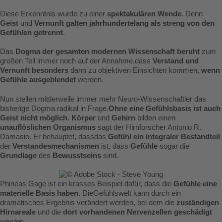
Diese Erkenntnis wurde zu einer
spektakulären Wende
. Denn
Geist
und
Vernunft galten jahrhundertelang als streng von den
Gefühlen getrennt
.
Das
Dogma der gesamten modernen Wissenschaft beruht
zum
großen Teil immer noch auf der Annahme,dass
Verstand und
Vernunft besonders
dann zu objektiven Einsichten kommen,
wenn
Gefühle ausgeblendet
werden.
Nun stellen mittlerweile immer mehr Neuro-Wissenschaftler das
bisherige Dogma radikal in Frage.
Ohne eine Gefühlsbasis ist auch
Geist nicht möglich.
Körper
und
Gehirn
bilden einen
unauflöslichen Organismus
sagt der Hirnforscher Antonio R.
Damasio. Er behauptet, dassdas
Gefühl ein integraler Bestandteil
der
Verstandesmechanismen
ist, dass
Gefühle
sogar die
Grundlage
des
Bewusstseins
sind.
Phineas Gage ist ein krasses Beispiel dafür, dass die
Gefühle eine
materielle Basis haben
. DieGefühlswelt kann durch ein
dramatisches Ergebnis verändert werden, bei dem die
zuständigen
Hirnareale
und die
dort vorhandenen Nervenzellen geschädigt
werden.