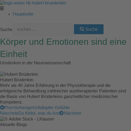
Zum
Main
Main
Main
Main
Main
Inhalt
Menu
Menu
Menu
Menu
Menu
springen
Hauptseite
Suche
Suche
Körper und Emotionen sind eine
Einheit
Umdenken in der Neurowissenschaft
Hubert Brüderlein
Mehr als 40 Jahre Erfahrung in der Physiotherapie und die
erfolgreiche Behandlung zahlreicher austherapierter Patienten sind
die Basis von Hubert Brüderleins ganzheitlicher medizinischer
Kompetenz.
Prev
Vorheriger
Unfallopfer Gefühle
Näschste
Du fühlst, was du isst
Nächster
Aktuelle Blogs