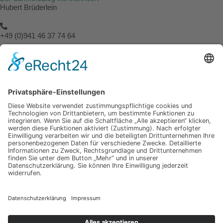
Hubert Brüderlein
+49 (0)941 46 37 74 64
info@spuerbares.hubert-bruderlein.com
© 2026 | Hubert Brüderlein - alle internationale Rechte vorbehalten
SPÜRbares
Hauptseite
Impressum
Datenschutz
Hauptseite
Impressum
Datenschutz
Meine anderen Seiten
hubert-bruederlein.com
praxis-zweite-meinung.de