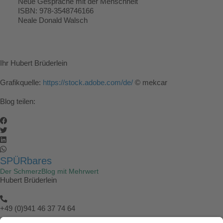
Neue Gespräche mit der Menschheit
ISBN: 978-3548746166
Neale Donald Walsch
Ihr Hubert Brüderlein
Grafikquelle:
https://stock.adobe.com/de/
© mekcar
Blog teilen:
SPÜRbares
Der SchmerzBlog mit Mehrwert
Hubert Brüderlein
+49 (0)941 46 37 74 64