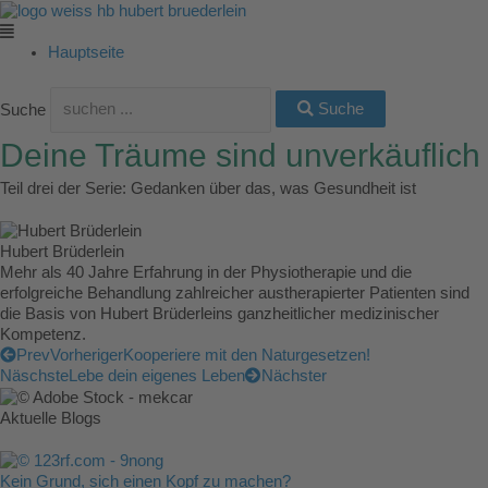
Zum
Main
Main
Main
Main
Main
Inhalt
Menu
Menu
Menu
Menu
Menu
springen
Hauptseite
Suche
Suche
Deine Träume sind unverkäuflich
Teil drei der Serie: Gedanken über das, was Gesundheit ist
Hubert Brüderlein
Mehr als 40 Jahre Erfahrung in der Physiotherapie und die
erfolgreiche Behandlung zahlreicher austherapierter Patienten sind
die Basis von Hubert Brüderleins ganzheitlicher medizinischer
Kompetenz.
Prev
Vorheriger
Kooperiere mit den Naturgesetzen!
Näschste
Lebe dein eigenes Leben
Nächster
Aktuelle Blogs
Kein Grund, sich einen Kopf zu machen?