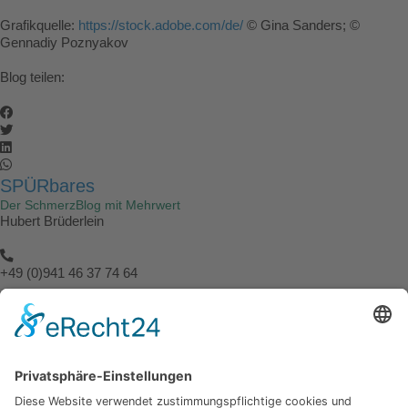
Grafikquelle:
https://stock.adobe.com/de/
© Gina Sanders; ©
Gennadiy Poznyakov
Blog teilen:
SPÜRbares
Der SchmerzBlog mit Mehrwert
Hubert Brüderlein
+49 (0)941 46 37 74 64
info@spuerbares.hubert-bruderlein.com
© 2026 | Hubert Brüderlein - alle internationale Rechte vorbehalten
SPÜRbares