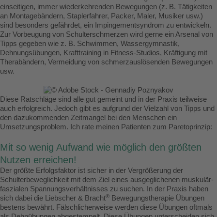
einseitigen, immer wiederkehrenden Bewegungen (z. B. Tätigkeiten
an Montagebändern, Staplerfahrer, Packer, Maler, Musiker usw.)
sind besonders gefährdet, ein Impingementsyndrom zu entwickeln.
Zur Vorbeugung von Schulterschmerzen wird gerne ein Arsenal von
Tipps gegeben wie z. B. Schwimmen, Wassergymnastik,
Dehnungsübungen, Krafttraining in Fitness-Studios, Kräftigung mit
Therabändern, Vermeidung von schmerzauslösenden Bewegungen
usw.
Diese Ratschläge sind alle gut gemeint und in der Praxis teilweise
auch erfolgreich. Jedoch gibt es aufgrund der Vielzahl von Tipps und
den dazukommenden Zeitmangel bei den Menschen ein
Umsetzungsproblem. Ich rate meinen Patienten zum Paretoprinzip:
Mit so wenig Aufwand wie möglich den größten
Nutzen erreichen!
Der größte Erfolgsfaktor ist sicher in der Vergrößerung der
Schulterbeweglichkeit mit dem Ziel eines ausgeglichenen muskulär-
faszialen Spannungsverhältnisses zu suchen. In der Praxis haben
®
sich dabei die Liebscher & Bracht
Bewegungstherapie Übungen
bestens bewährt. Fälschlicherweise werden diese Übungen oftmals
als Dehnübungen abgestempelt. Diese Übungen unterscheiden sich