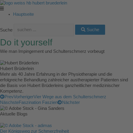
Zum
Main
Main
Main
Main
Main
Inhalt
Menu
Menu
Menu
Menu
Menu
springen
Hauptseite
Suche
Suche
Do it yourself
Wie man Impingement und Schulterschmerz vorbeugt
Hubert Brüderlein
Mehr als 40 Jahre Erfahrung in der Physiotherapie und die
erfolgreiche Behandlung zahlreicher austherapierter Patienten sind
die Basis von Hubert Brüderleins ganzheitlicher medizinischer
Kompetenz.
Prev
Vorheriger
Vier Wege aus dem Schulterschmerz
Näschste
Faszination Faszien
Nächster
Aktuelle Blogs
Der Königsweg zur Schmerzfreiheit