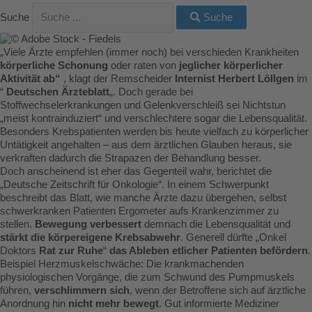
Suche
Suche
„Viele Ärzte empfehlen (immer noch) bei verschieden Krankheiten
körperliche Schonung
oder raten von
jeglicher körperlicher
Aktivität ab“
, klagt der Remscheider
Internist Herbert Löllgen
im
“
Deutschen Ärzteblatt
„. Doch gerade bei
Stoffwechselerkrankungen und Gelenkverschleiß sei Nichtstun
„meist kontrainduziert“ und verschlechtere sogar die Lebensqualität.
Besonders Krebspatienten werden bis heute vielfach zu körperlicher
Untätigkeit angehalten – aus dem ärztlichen Glauben heraus, sie
verkraften dadurch die Strapazen der Behandlung besser.
Doch anscheinend ist eher das Gegenteil wahr, berichtet die
„Deutsche Zeitschrift für Onkologie“. In einem Schwerpunkt
beschreibt das Blatt, wie manche Ärzte dazu übergehen, selbst
schwerkranken Patienten Ergometer aufs Krankenzimmer zu
stellen.
Bewegung verbessert
demnach die Lebensqualität und
stärkt die körpereigene Krebsabwehr
. Generell dürfte „Onkel
Doktors
Rat zur Ruhe
“
das Ableben etlicher Patienten befördern
.
Beispiel Herzmuskelschwäche: Die krankmachenden
physiologischen Vorgänge, die zum Schwund des Pumpmuskels
führen,
verschlimmern sich
, wenn der Betroffene sich auf ärztliche
Anordnung hin
nicht mehr bewegt
. Gut informierte Mediziner