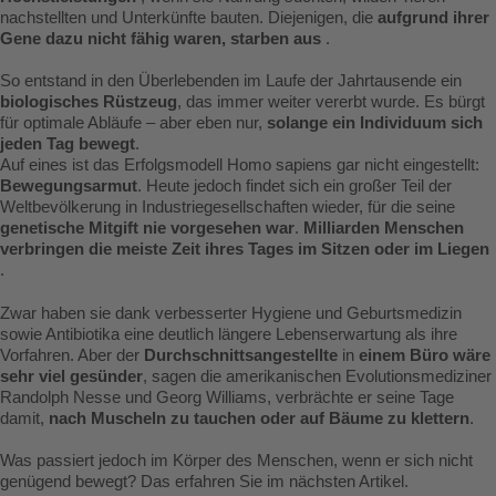
nachstellten und Unterkünfte bauten. Diejenigen, die
aufgrund ihrer
Gene dazu nicht fähig waren, starben aus
.
So entstand in den Überlebenden im Laufe der Jahrtausende ein
biologisches Rüstzeug
, das immer weiter vererbt wurde. Es bürgt
für optimale Abläufe – aber eben nur,
solange ein Individuum sich
jeden Tag bewegt
.
Auf eines ist das Erfolgsmodell Homo sapiens gar nicht eingestellt:
Bewegungsarmut
. Heute jedoch findet sich ein großer Teil der
Weltbevölkerung in Industriegesellschaften wieder, für die seine
genetische Mitgift nie vorgesehen war
.
Milliarden Menschen
verbringen die meiste Zeit ihres Tages im Sitzen oder im Liegen
.
Zwar haben sie dank verbesserter Hygiene und Geburtsmedizin
sowie Antibiotika eine deutlich längere Lebenserwartung als ihre
Vorfahren. Aber der
Durchschnittsangestellte
in
einem Büro wäre
sehr viel gesünder
, sagen die amerikanischen Evolutionsmediziner
Randolph Nesse und Georg Williams, verbrächte er seine Tage
damit,
nach Muscheln zu tauchen oder auf Bäume zu klettern
.
Was passiert jedoch im Körper des Menschen, wenn er sich nicht
genügend bewegt? Das erfahren Sie im nächsten Artikel.