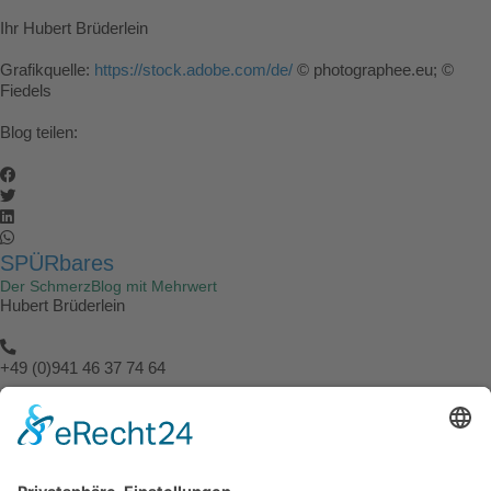
Ihr Hubert Brüderlein
Grafikquelle:
https://stock.adobe.com/de/
© photographee.eu; ©
Fiedels
Blog teilen:
SPÜRbares
Der SchmerzBlog mit Mehrwert
Hubert Brüderlein
+49 (0)941 46 37 74 64
info@spuerbares.hubert-bruderlein.com
© 2026 | Hubert Brüderlein - alle internationale Rechte vorbehalten