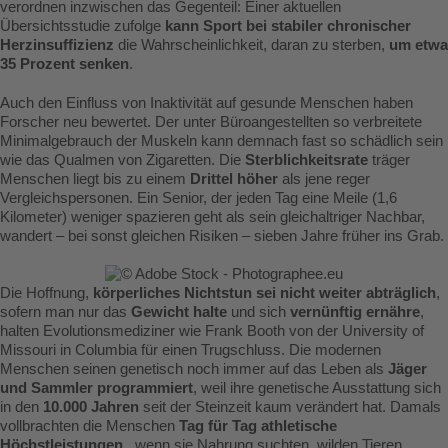
verordnen inzwischen das Gegenteil: Einer aktuellen
Übersichtsstudie zufolge
kann Sport bei stabiler chronischer
Herzinsuffizienz
die Wahrscheinlichkeit, daran zu sterben,
um etwa
35 Prozent senken
.
Auch den Einfluss von Inaktivität auf gesunde Menschen haben
Forscher neu bewertet. Der unter Büroangestellten so verbreitete
Minimalgebrauch der Muskeln kann demnach fast so schädlich sein
wie das Qualmen von Zigaretten. Die
Sterblichkeitsrate
träger
Menschen liegt bis zu einem
Drittel höher
als jene reger
Vergleichspersonen. Ein Senior, der jeden Tag eine Meile (1,6
Kilometer) weniger spazieren geht als sein gleichaltriger Nachbar,
wandert – bei sonst gleichen Risiken – sieben Jahre früher ins Grab.
Die Hoffnung,
körperliches Nichtstun sei nicht weiter abträglich
,
sofern man nur das
Gewicht halte
und sich
vernünftig ernähre
,
halten Evolutionsmediziner wie Frank Booth von der University of
Missouri in Columbia für einen Trugschluss. Die modernen
Menschen seinen genetisch noch immer auf das Leben als
Jäger
und Sammler programmiert
, weil ihre genetische Ausstattung sich
in den
10.000 Jahren
seit der Steinzeit kaum verändert hat. Damals
vollbrachten die Menschen
Tag für Tag athletische
Höchstleistungen
, wenn sie Nahrung suchten, wilden Tieren