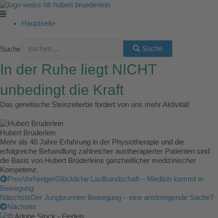
Zum
Main
Main
Main
Main
Main
Inhalt
Menu
Menu
Menu
Menu
Menu
springen
Hauptseite
Suche
Suche
In der Ruhe liegt NICHT
unbedingt die Kraft
Das genetische Steinzeiterbe fordert von uns mehr Aktivität!
Hubert Brüderlein
Mehr als 40 Jahre Erfahrung in der Physiotherapie und die
erfolgreiche Behandlung zahlreicher austherapierter Patienten sind
die Basis von Hubert Brüderleins ganzheitlicher medizinischer
Kompetenz.
Prev
Vorheriger
Glückliche Laufkundschaft – Medizin kommt in
Bewegung
Näschste
Der Jungbrunnen Bewegung – eine anstrengende Sache?
Nächster