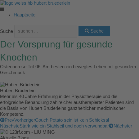
Zum
Main
Main
Main
Main
Main
Inhalt
Menu
Menu
Menu
Menu
Menu
springen
Hauptseite
Suche
Suche
Der Vorsprung für gesunde
Knochen
Osteoporose Teil 06: Am besten ein bewegtes Leben mit gesundem
Geschmack
Hubert Brüderlein
Mehr als 40 Jahre Erfahrung in der Physiotherapie und die
erfolgreiche Behandlung zahlreicher austherapierter Patienten sind
die Basis von Hubert Brüderleins ganzheitlicher medizinischer
Kompetenz.
Prev
Vorheriger
Couch Potato sein ist kein Schicksal
Näschste
Stark wie ein Stahlseil und doch verwundbar
Nächster
Aktuelle Blogs