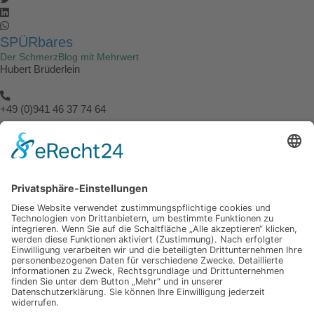
SPÜRbares
Der SchmerzBlog mit Mehrwert
Hubert Brüderlein
+49 (0)941 46 37 74 64
info@spuerbares.hubert-bruderlein.com
© 2026 | Hubert Brüderlein - alle internationale Rechte vorbehalten
SPÜRbares
Hauptseite
Impressum
Datenschutz
Hauptseite
Impressum
Datenschutz