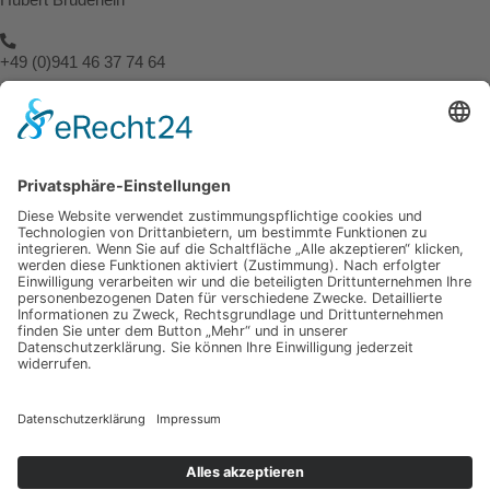
+49 (0)941 46 37 74 64
info@spuerbares.hubert-bruderlein.com
© 2026 | Hubert Brüderlein - alle internationale Rechte vorbehalten
SPÜRbares
Hauptseite
Impressum
Datenschutz
Hauptseite
Impressum
Datenschutz
Meine anderen Seiten
hubert-bruederlein.com
praxis-zweite-meinung.de