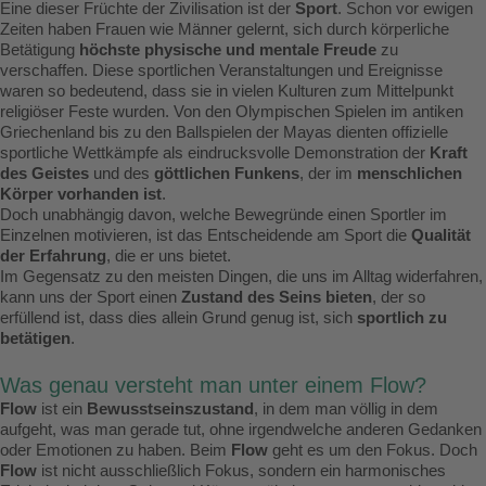
Eine dieser Früchte der Zivilisation ist der
Sport
. Schon vor ewigen
Zeiten haben Frauen wie Männer gelernt, sich durch körperliche
Betätigung
höchste physische und mentale Freude
zu
verschaffen. Diese sportlichen Veranstaltungen und Ereignisse
waren so bedeutend, dass sie in vielen Kulturen zum Mittelpunkt
religiöser Feste wurden. Von den Olympischen Spielen im antiken
Griechenland bis zu den Ballspielen der Mayas dienten offizielle
sportliche Wettkämpfe als eindrucksvolle Demonstration der
Kraft
des Geistes
und des
göttlichen Funkens
, der im
menschlichen
Körper vorhanden ist
.
Doch unabhängig davon, welche Bewegründe einen Sportler im
Einzelnen motivieren, ist das Entscheidende am Sport die
Qualität
der Erfahrung
, die er uns bietet.
Im Gegensatz zu den meisten Dingen, die uns im Alltag widerfahren,
kann uns der Sport einen
Zustand des Seins bieten
, der so
erfüllend ist, dass dies allein Grund genug ist, sich
sportlich zu
betätigen
.
Was genau versteht man unter einem Flow?
Flow
ist ein
Bewusstseinszustand
, in dem man völlig in dem
aufgeht, was man gerade tut, ohne irgendwelche anderen Gedanken
oder Emotionen zu haben. Beim
Flow
geht es um den Fokus. Doch
Flow
ist nicht ausschließlich Fokus, sondern ein harmonisches