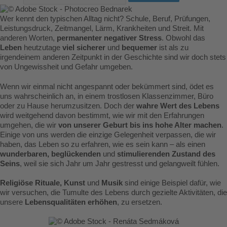
Wer kennt den typischen Alltag nicht? Schule, Beruf, Prüfungen,
Leistungsdruck, Zeitmangel, Lärm, Krankheiten und Streit. Mit
anderen Worten,
permanenter negativer Stress
. Obwohl das
Leben
heutzutage
viel sicherer
und
bequemer
ist als zu
irgendeinem anderen Zeitpunkt in der Geschichte sind wir doch stets
von Ungewissheit und Gefahr umgeben.
Wenn wir einmal nicht angespannt oder bekümmert sind, ödet es
uns wahrscheinlich an, in einem trostlosen Klassenzimmer, Büro
oder zu Hause herumzusitzen. Doch der
wahre Wert des Lebens
wird weitgehend davon bestimmt, wie wir mit den Erfahrungen
umgehen, die wir
von unserer Geburt bis ins hohe Alter machen
.
Einige von uns werden die einzige Gelegenheit verpassen, die wir
haben, das Leben so zu erfahren, wie es sein kann – als einen
wunderbaren, beglückenden
und
stimulierenden Zustand des
Seins
, weil sie sich Jahr um Jahr gestresst und gelangweilt fühlen.
Religiöse Rituale, Kunst
und
Musik
sind einige Beispiel dafür, wie
wir versuchen, die Tumulte des Lebens durch gezielte Aktivitäten, die
unsere
Lebensqualitäten erhöhen
, zu ersetzen.