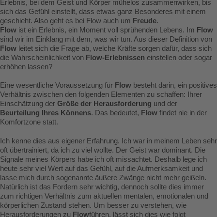
Erlebnis, bei dem Geist und Körper mühelos zusammenwirken, bis
sich das Gefühl einstellt, dass etwas ganz Besonderes mit einem
geschieht. Also geht es bei Flow auch um
Freude
.
Flow
ist ein Erlebnis, ein Moment voll sprühenden Lebens. Im
Flow
sind wir im Einklang mit dem, was wir tun. Aus dieser Definition von
Flow
leitet sich die Frage ab, welche Kräfte sorgen dafür, dass sich
die Wahrscheinlichkeit von
Flow-Erlebnissen
einstellen oder sogar
erhöhen lassen?
Eine wesentliche Voraussetzung für
Flow
besteht darin, ein positives
Verhältnis zwischen den folgenden Elementen zu schaffen: Ihrer
Einschätzung der
Größe der Herausforderung
und der
Beurteilung Ihres Könnens
. Das bedeutet,
Flow
findet nie in der
Komfortzone statt.
Ich kenne dies aus eigener Erfahrung. Ich war in meinem Leben sehr
oft übertrainiert, da ich zu viel wollte. Der Geist war dominant. Die
Signale meines Körpers habe ich oft missachtet. Deshalb lege ich
heute sehr viel Wert auf das Gefühl, auf die Aufmerksamkeit und
lasse mich durch sogenannte äußere Zwänge nicht mehr geißeln.
Natürlich ist das Fordern sehr wichtig, dennoch sollte dies immer
zum richtigen Verhältnis zum aktuellen mentalen, emotionalen und
körperlichen Zustand stehen. Um besser zu verstehen, wie
Herausforderungen zu
Flow
führen, lässt sich dies wie folgt