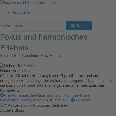
Zum
Main
Main
Main
Main
Main
Inhalt
Menu
Menu
Menu
Menu
Menu
springen
Hauptseite
Suche
Suche
Fokus und harmonisches
Erlebnis
So wird Sport zu einem Flow-Erlebnis
Hubert Brüderlein
Mehr als 40 Jahre Erfahrung in der Physiotherapie und die
erfolgreiche Behandlung zahlreicher austherapierter Patienten sind
die Basis von Hubert Brüderleins ganzheitlicher medizinischer
Kompetenz.
Prev
Vorheriger
Die Natur lässt sich nicht überlisten
Näschste
Muskeln, Knochen, Ausdauer …
Nächster
Aktuelle Blogs