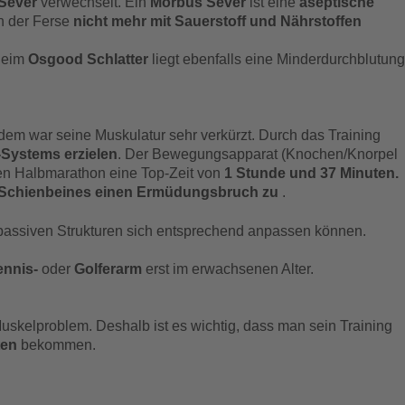
Sever
verwechselt. Ein
Morbus Sever
ist eine
aseptische
h der Ferse
nicht mehr mit Sauerstoff und Nährstoffen
Beim
Osgood Schlatter
liegt ebenfalls eine Minderdurchblutung
erdem war seine Muskulatur sehr verkürzt. Durch das Training
-Systems erzielen
. Der Bewegungsapparat (Knochen/Knorpel
en Halbmarathon eine Top-Zeit von
1 Stunde und 37 Minuten.
 Schienbeines einen Ermüdungsbruch zu
.
passiven Strukturen sich entsprechend anpassen können.
ennis-
oder
Golferarm
erst im erwachsenen Alter.
uskelproblem. Deshalb ist es wichtig, dass man sein Training
ten
bekommen.