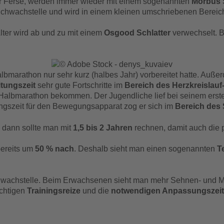
er Ferse, werden immer wieder mit einem sogenannten
Morbus 
Schwachstelle und wird in einem kleinen umschriebenen Bereic
ter wird ab und zu mit einem
Osgood Schlatter
verwechselt. 
albmarathon nur sehr kurz (halbes Jahr) vorbereitet hatte. Auß
itungszeit
sehr gute Fortschritte im
Bereich des Herzkreislauf
Halbmarathon bekommen. Der Jugendliche lief bei seinem erst
ngszeit für den Bewegungsapparat zog er sich im
Bereich des
 dann sollte man mit
1,5 bis 2 Jahren
rechnen, damit auch die 
ereits um
50 % nach
. Deshalb sieht man einen sogenannten
T
 Schwachstelle. Beim Erwachsenen sieht man mehr Sehnen- und M
ichtigen
Trainingsreize
und die
notwendigen Anpassungszei