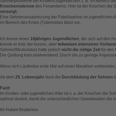
Sehnenprobleme bei Kindern/Jugendlichen z. B. im Bereich d
Knochennekrose
des Fersenbeins. Hier ist der Knochen die 
versorgt
.
Eine Sehnenansatzreizung der Patellasehne im jugendlichen Al
im Bereich des Knies (Tuberositas tibia) vor.
Ich kenne einen
16jährigen Jugendlichen
, der sich auf den H
konnte er trotz der kurzen, aber
teilweisen intensiven Vorbere
Sehnen/Muskulatur) hatte jedoch
nicht die nötige Zeit
für den 
Die Quittung kam postwendend. Durch die zu geringe Anpassu
Wenn sich Läuferdas erste Mal auf einen Marathon vorbereiten,
Ab dem
25. Lebensjahr
lässt die
Durchblutung der Sehnen
b
Fazit:
Im Kindes- oder jugendlichen Alter ist v. a. der Knochen die
optimal dosiert, damit die unterschiedlichen Gewebearten die r
Ihr Hubert Brüderlein