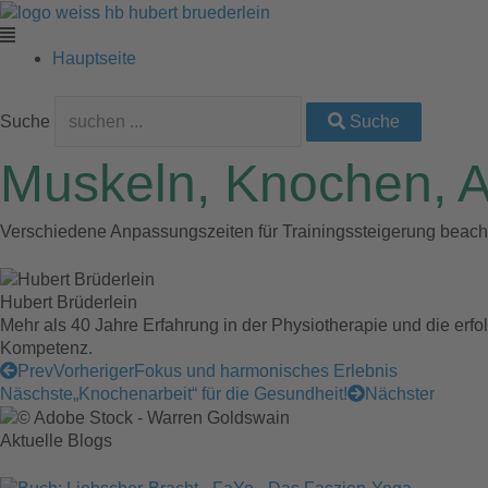
Zum
Main
Main
Main
Main
Main
Inhalt
Menu
Menu
Menu
Menu
Menu
springen
Hauptseite
Suche
Suche
Muskeln, Knochen, 
Verschiedene Anpassungszeiten für Trainingssteigerung beach
Hubert Brüderlein
Mehr als 40 Jahre Erfahrung in der Physiotherapie und die erfo
Kompetenz.
Prev
Vorheriger
Fokus und harmonisches Erlebnis
Näschste
„Knochenarbeit“ für die Gesundheit!
Nächster
Aktuelle Blogs