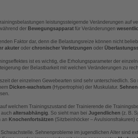
rainingsbelastungen leistungssteigernde Veränderungen auf 
, während der
Bewegungsapparat
für Veränderungen
wesentlic
nden Faktor dar, denn die Belastungsreize können nicht belieb
r akuter
oder
chronischer Verletzungen
oder
Überlastungs
iningseffektes ist es wichtig, die Erholungsparameter der einze
teigerung der Belastbarkeit mit welchen Veränderungen zu rech
zeit der einzelnen Gewebearten sind sehr unterschiedlich. So 
einem
Dicken-wachstum
(Hypertrophie) der Muskulatur.
Sehnen-
ssen.
auf welchem Trainingszustand der Trainierende die Trainingsbel
m auch
altersabhängig
. So sieht man bei
Jugendlichen
(z. B. 
n an
Knochenfortsätzen
(Sitzbeinhöcker – Avulsionsfrakuren)
 Schwachstelle. Sehnenprobleme im jugendlichen Alter sind ex