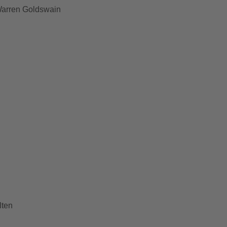
arren Goldswain
lten