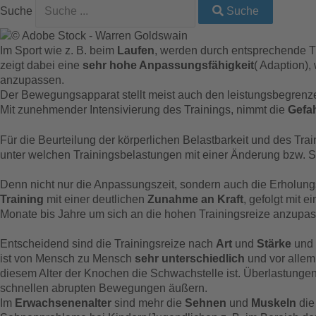
Suche
Suche
Im Sport wie z. B. beim
Laufen
, werden durch entsprechende T
zeigt dabei eine
sehr hohe Anpassungsfähigkeit
( Adaption)
anzupassen.
Der Bewegungsapparat stellt meist auch den leistungsbegrenze
Mit zunehmender Intensivierung des Trainings, nimmt die
Gefah
Für die Beurteilung der körperlichen Belastbarkeit und des Tra
unter welchen Trainingsbelastungen mit einer Änderung bzw. S
Denn nicht nur die Anpassungszeit, sondern auch die Erholungs
Training
mit einer deutlichen
Zunahme an Kraft
, gefolgt mit 
Monate bis Jahre um sich an die hohen Trainingsreize anzupa
Entscheidend sind die Trainingsreize nach
Art
und
Stärke
und 
ist von Mensch zu Mensch
sehr unterschiedlich
und vor alle
diesem Alter der Knochen die Schwachstelle ist. Überlastunge
schnellen abrupten Bewegungen äußern.
Im
Erwachsenenalter
sind mehr die
Sehnen
und
Muskeln
die