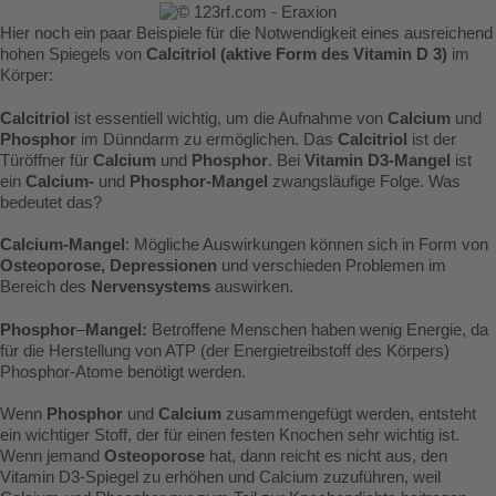
Hier noch ein paar Beispiele für die Notwendigkeit eines ausreichend
hohen Spiegels von
Calcitriol (aktive Form des Vitamin D 3)
im
Körper:
Calcitriol
ist essentiell wichtig, um die Aufnahme von
Calcium
und
Phosphor
im Dünndarm zu ermöglichen. Das
Calcitriol
ist der
Türöffner für
Calcium
und
Phosphor
. Bei
Vitamin D3-Mangel
ist
ein
Calcium-
und
Phosphor-Mangel
zwangsläufige Folge. Was
bedeutet das?
Calcium-Mangel
: Mögliche Auswirkungen können sich in Form von
Osteoporose, Depressionen
und verschieden Problemen im
Bereich des
Nervensystems
auswirken.
Phosphor
–
Mangel:
Betroffene Menschen haben wenig Energie, da
für die Herstellung von ATP (der Energietreibstoff des Körpers)
Phosphor-Atome benötigt werden.
Wenn
Phosphor
und
Calcium
zusammengefügt werden, entsteht
ein wichtiger Stoff, der für einen festen Knochen sehr wichtig ist.
Wenn jemand
Osteoporose
hat, dann reicht es nicht aus, den
Vitamin D3-Spiegel zu erhöhen und Calcium zuzuführen, weil