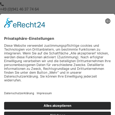
+49 (0)941 46 37 74 64
info@spuerbares.hubert-bruderlein.com
© 2026 | Hubert Brüderlein - alle internationale Rechte vorbehalten
SPÜRbares
Hauptseite
Impressum
Datenschutz
Hauptseite
Impressum
Datenschutz
Meine anderen Seiten
hubert-bruederlein.com
praxis-zweite-meinung.de