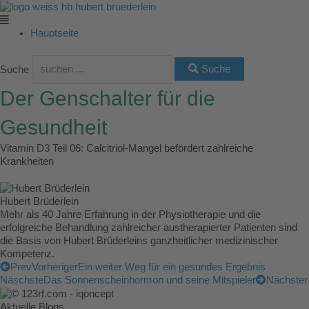
Zum
Main
Main
Main
Main
Main
Inhalt
Menu
Menu
Menu
Menu
Menu
springen
Hauptseite
Suche
Suche
Der Genschalter für die
Gesundheit
Vitamin D3 Teil 06: Calcitriol-Mangel befördert zahlreiche
Krankheiten
Hubert Brüderlein
Mehr als 40 Jahre Erfahrung in der Physiotherapie und die
erfolgreiche Behandlung zahlreicher austherapierter Patienten sind
die Basis von Hubert Brüderleins ganzheitlicher medizinischer
Kompetenz.
Prev
Vorheriger
Ein weiter Weg für ein gesundes Ergebnis
Näschste
Das Sonnenscheinhormon und seine Mitspieler
Nächster
Aktuelle Blogs