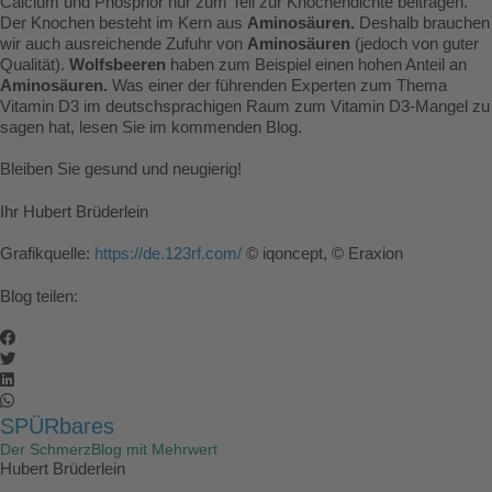
Calcium und Phosphor nur zum Teil zur Knochendichte beitragen.
Der Knochen besteht im Kern aus
Aminosäuren.
Deshalb brauchen
wir auch ausreichende Zufuhr von
Aminosäuren
(jedoch von guter
Qualität).
Wolfsbeeren
haben zum Beispiel einen hohen Anteil an
Aminosäuren.
Was einer der führenden Experten zum Thema
Vitamin D3 im deutschsprachigen Raum zum Vitamin D3-Mangel zu
sagen hat, lesen Sie im kommenden Blog.
Bleiben Sie gesund und neugierig!
Ihr Hubert Brüderlein
Grafikquelle:
https://de.123rf.com/
© iqoncept, © Eraxion
Blog teilen:
SPÜRbares
Der SchmerzBlog mit Mehrwert
Hubert Brüderlein