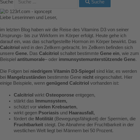
Suche
Suche
Liebe Leserinnen und Leser,
im letzten Blog haben wir die Reise des Vitamins D3 von seiner
Ursprungs- bis zur Wirkform im Körper erfolgt. Heute gehe ich
darauf ein, was das scharfgestellte Hormon im Körper bewirkt. Das
Calcitriol
wird in den Zellkern gebracht. Im Zellkern befinden sich
unsere
Gene.
Das
Calcitriol
schaltet bestimmte
Gene ein
, wie zum
Beispiel
antitumorale
– oder
immunsystemunterstützende Gene
.
Die Folgen bei
niedrigem Vitamin D3-Spiegel
sind klar, es werden
bei
Mangelzuständen
bestimmte Gene
nicht
eingeschaltet. Hier
einige Beispiele, wenn
genügend Calcitriol
vorhanden ist:
Calcitriol
wirkt
Osteoporose
entgegen,
stärkt das
Immunsystem,
schützt vor
vielen Krebsarten
,
wirkt gegen
Psoriasis
und
Haarausfall,
fördert die
Motilität
(Bewegungsfähigkeit) der Spermien, die
Fruchtbarkeit
steigt. Die Abnahme der Fruchtbarkeit in der
westlichen Welt liegt bei Männern bei 50 Prozent.