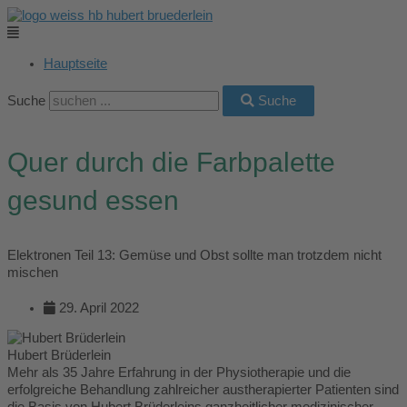
Zum
Main
Archiv
Main
Main
Main
Main
Inhalt
Menu
Menu
Menu
Menu
Menu
springen
Hauptseite
Suche
Suche
Quer durch die Farbpalette
gesund essen
Elektronen Teil 13: Gemüse und Obst sollte man trotzdem nicht
mischen
29. April 2022
Hubert Brüderlein
Mehr als 35 Jahre Erfahrung in der Physiotherapie und die
erfolgreiche Behandlung zahlreicher austherapierter Patienten sind