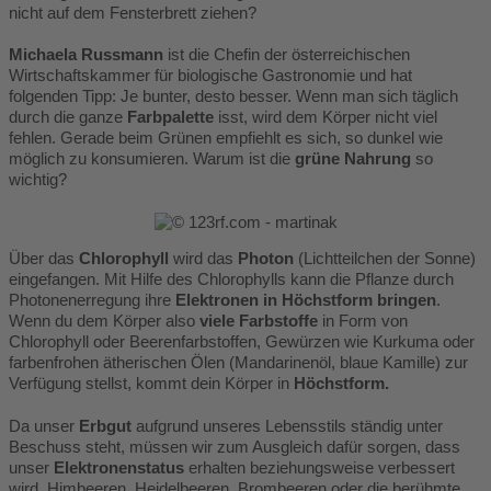
nicht auf dem Fensterbrett ziehen?
Michaela Russmann
ist die Chefin der österreichischen
Wirtschaftskammer für biologische Gastronomie und hat
folgenden Tipp: Je bunter, desto besser. Wenn man sich täglich
durch die ganze
Farbpalette
isst, wird dem Körper nicht viel
fehlen. Gerade beim Grünen empfiehlt es sich, so dunkel wie
möglich zu konsumieren. Warum ist die
grüne Nahrung
so
wichtig?
Über das
Chlorophyll
wird das
Photon
(Lichtteilchen der Sonne)
eingefangen. Mit Hilfe des Chlorophylls kann die Pflanze durch
Photonenerregung ihre
Elektronen in Höchstform bringen
.
Wenn du dem Körper also
viele Farbstoffe
in Form von
Chlorophyll oder Beerenfarbstoffen, Gewürzen wie Kurkuma oder
farbenfrohen ätherischen Ölen (Mandarinenöl, blaue Kamille) zur
Verfügung stellst, kommt dein Körper in
Höchstform.
Da unser
Erbgut
aufgrund unseres Lebensstils ständig unter
Beschuss steht, müssen wir zum Ausgleich dafür sorgen, dass
unser
Elektronenstatus
erhalten beziehungsweise verbessert
wird. Himbeeren, Heidelbeeren, Brombeeren oder die berühmte