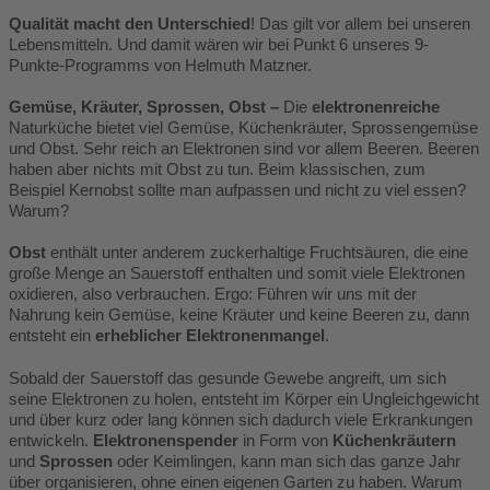
Qualität macht den Unterschied
! Das gilt vor allem bei unseren
Lebensmitteln. Und damit wären wir bei Punkt 6 unseres 9-
Punkte-Programms von Helmuth Matzner.
Gemüse, Kräuter, Sprossen, Obst –
Die
elektronenreiche
Naturküche bietet viel Gemüse, Küchenkräuter, Sprossengemüse
und Obst. Sehr reich an Elektronen sind vor allem Beeren. Beeren
haben aber nichts mit Obst zu tun. Beim klassischen, zum
Beispiel Kernobst sollte man aufpassen und nicht zu viel essen?
Warum?
Obst
enthält unter anderem zuckerhaltige Fruchtsäuren, die eine
große Menge an Sauerstoff enthalten und somit viele Elektronen
oxidieren, also verbrauchen. Ergo: Führen wir uns mit der
Nahrung kein Gemüse, keine Kräuter und keine Beeren zu, dann
entsteht ein
erheblicher Elektronenmangel
.
Sobald der Sauerstoff das gesunde Gewebe angreift, um sich
seine Elektronen zu holen, entsteht im Körper ein Ungleichgewicht
und über kurz oder lang können sich dadurch viele Erkrankungen
entwickeln.
Elektronenspender
in Form von
Küchenkräutern
und
Sprossen
oder Keimlingen, kann man sich das ganze Jahr
über organisieren, ohne einen eigenen Garten zu haben. Warum