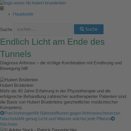
Zum
Main
Main
Main
Main
Main
Inhalt
Menu
Menu
Menu
Menu
Menu
springen
Hauptseite
Suche
Suche
Endlich Licht am Ende des
Tunnels
Diagnose Arthrose – die richtige Kombination mit Ernährung und
Bewegung hilft
Hubert Brüderlein
Mehr als 40 Jahre Erfahrung in der Physiotherapie und die
erfolgreiche Behandlung zahlreicher austherapierter Patienten sind
die Basis von Hubert Brüderleins ganzheitlicher medizinischer
Kompetenz.
Prev
Vorheriger
Mit Nährstoffkuren gegen Arthroseschmerzen
Näschste
Mit genug Licht und Wasser wächst jede Pflanze
Nächster