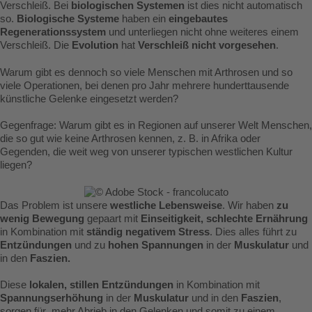
Verschleiß. Bei
biologischen Systemen
ist dies nicht automatisch
so.
Biologische Systeme
haben ein
eingebautes
Regenerationssystem
und unterliegen nicht ohne weiteres einem
Verschleiß. Die
Evolution
hat
Verschleiß nicht vorgesehen
.
Warum gibt es dennoch so viele Menschen mit Arthrosen und so
viele Operationen, bei denen pro Jahr mehrere hunderttausende
künstliche Gelenke eingesetzt werden?
Gegenfrage: Warum gibt es in Regionen auf unserer Welt Menschen,
die so gut wie keine Arthrosen kennen, z. B. in Afrika oder
Gegenden, die weit weg von unserer typischen westlichen Kultur
liegen?
Das Problem ist unsere
westliche Lebensweise
. Wir haben
zu
wenig Bewegung
gepaart mit
Einseitigkeit, schlechte Ernährung
in Kombination mit
ständig negativem Stress
. Dies alles führt zu
Entzündungen
und zu
hohen Spannungen
in der
Muskulatur
und
in den
Faszien.
Diese
lokalen, stillen Entzündungen
in Kombination mit
Spannungserhöhung
in der
Muskulatur
und in den
Faszien
,
sorgen für mehr Abrieb in den Gelenken und somit zu einem