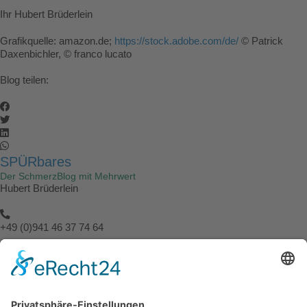
Ihr Hubert Brüderlein
Grafikquelle: amazon.de;
https://stock.adobe.com/de/
© Patrick
Daxenbichler, © franco lucato
Blog teilen:
SPÜRbares
Der SchmerzBlog mit Mehrwert
Hubert Brüderlein
+49 (0)941 46 37 74 64
info@spuerbares.hubert-bruderlein.com
© 2026 | Hubert Brüderlein - alle internationale Rechte vorbehalten