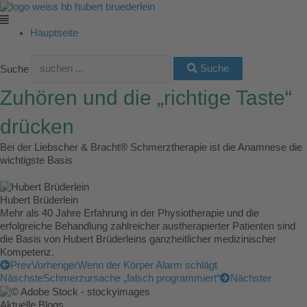
Zum
Main
Main
Main
Main
Main
Inhalt
Menu
Menu
Menu
Menu
Menu
springen
Hauptseite
Suche
Suche
Zuhören und die „richtige Taste“
drücken
Bei der Liebscher & Bracht® Schmerztherapie ist die Anamnese die
wichtigste Basis
Hubert Brüderlein
Mehr als 40 Jahre Erfahrung in der Physiotherapie und die
erfolgreiche Behandlung zahlreicher austherapierter Patienten sind
die Basis von Hubert Brüderleins ganzheitlicher medizinischer
Kompetenz.
Prev
Vorheriger
Wenn der Körper Alarm schlägt
Näschste
Schmerzursache „falsch programmiert“
Nächster
Aktuelle Blogs