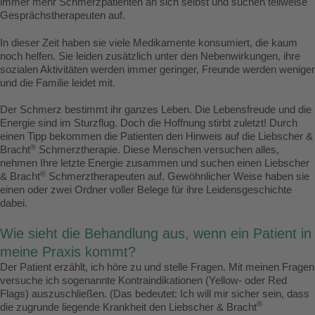
immer mehr Schmerzpatienten an sich selbst und suchen teilweise
Gesprächstherapeuten auf.
In dieser Zeit haben sie viele Medikamente konsumiert, die kaum
noch helfen. Sie leiden zusätzlich unter den Nebenwirkungen, ihre
sozialen Aktivitäten werden immer geringer, Freunde werden weniger
und die Familie leidet mit.
Der Schmerz bestimmt ihr ganzes Leben. Die Lebensfreude und die
Energie sind im Sturzflug. Doch die Hoffnung stirbt zuletzt! Durch
einen Tipp bekommen die Patienten den Hinweis auf die Liebscher &
®
Bracht
Schmerztherapie. Diese Menschen versuchen alles,
nehmen Ihre letzte Energie zusammen und suchen einen Liebscher
®
& Bracht
Schmerztherapeuten auf. Gewöhnlicher Weise haben sie
einen oder zwei Ordner voller Belege für ihre Leidensgeschichte
dabei.
Wie sieht die Behandlung aus, wenn ein Patient in
meine Praxis kommt?
Der Patient erzählt, ich höre zu und stelle Fragen. Mit meinen Fragen
versuche ich sogenannte Kontraindikationen (Yellow- oder Red
Flags) auszuschließen. (Das bedeutet: Ich will mir sicher sein, dass
®
die zugrunde liegende Krankheit den Liebscher & Bracht