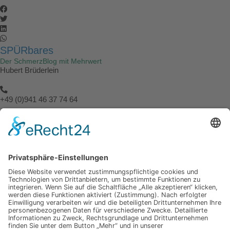
SPÜRbares
Der SchmerzBlog mit Mehrwert
Hubert Brüderlein
+49 (0)941 46 37 74 64
info@spuerbares.hubert-bruderlein.com
© 2026 | Hubert Brüderlein - alle internationale Rechte vorbehalten
SPÜRbares
Hauptseite
Impressum
Datenschutz
Hauptseite