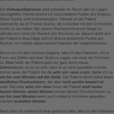
Die
Osteopunktpressur
wird entweder im Sitzen oder im Liegen
durchgeführt. Hierbei drücke ich verschiedene Punkte des Körpers.
Diese Punkte sind Sehnenansätze. Oftmals ist der Patient
überrascht, da ich Punkte drücke, die scheinbar mit den Schmerzen
nichts zu tun haben. Bei unteren Rückenschmerzen fange ich
oftmals erst vorne (im Bereich des Beckens) an, danach dreht sich
der Patient in Bauchlage und ich drücke bestimmte Punkte am
Rücken. Ich erkläre dabei meinen Patienten die Vorgehensweise.
Bevor ich mit dem Drücken beginne, bitte ich den Patienten, mir in
Form von Zahlen auf einer Skala zu sagen, wie stark der Schmerz
ist.
Eins
heißt, der Patient spürt nur ganz leicht etwas.
Zehn
bedeutet, es tut so weh, dass er es nicht aushalten möchte.
Immer wenn der Patient mir die
acht
oder
neun
angibt, bleibe ich ca.
ein bis zwei Minuten auf der Stelle
. Der Patient nimmt dabei einen
deutlichen Druckschmerz
, der aber
noch positiv besetzt ist
,
wahr. Bei einer
acht
oder
neun
muss der Patient
noch locker
lassen können
,
atmen können
und bei diesem Druckschmerz ca.
ein bis zwei Minuten
wenn auch vielleicht mit einem gequälten
Lächeln
aushalten können
.
Nach dem ich mehrere Punkte gedrückt habe, bitte ich den Patienten