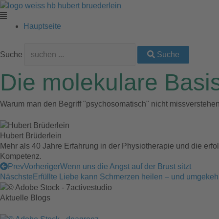
Zum
Main
Main
Main
Main
Main
Inhalt
Menu
Menu
Menu
Menu
Menu
springen
Hauptseite
Suche
Suche
Die molekulare Basi
Warum man den Begriff "psychosomatisch" nicht missverstehen 
Hubert Brüderlein
Mehr als 40 Jahre Erfahrung in der Physiotherapie und die erfo
Kompetenz.
Prev
Vorheriger
Wenn uns die Angst auf der Brust sitzt
Näschste
Erfüllte Liebe kann Schmerzen heilen – und umgekeh
Aktuelle Blogs