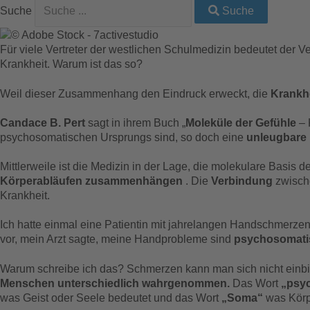
Suche
Suche
Für viele Vertreter der westlichen Schulmedizin bedeutet der V
Krankheit. Warum ist das so?
Weil dieser Zusammenhang den Eindruck erweckt, die
Krankh
Candace B. Pert
sagt in ihrem Buch „
Moleküle der Gefühle
– 
psychosomatischen Ursprungs sind, so doch eine
unleugbare
Mittlerweile ist die Medizin in der Lage, die molekulare Basis 
Körperabläufen zusammenhängen
. Die
Verbindung
zwisc
Krankheit.
Ich hatte einmal eine Patientin mit jahrelangen Handschmerzen.
vor, mein Arzt sagte, meine Handprobleme sind
psychosomati
Warum schreibe ich das? Schmerzen kann man sich nicht einb
Menschen unterschiedlich wahrgenommen.
Das Wort
„psy
was Geist oder Seele bedeutet und das Wort
„Soma“
was Körp