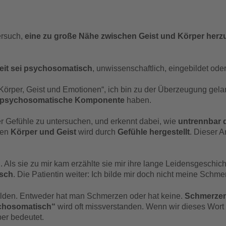
ersuch,
eine zu große Nähe zwischen Geist und Körper herzu
eit sei psychosomatisch
, unwissenschaftlich, eingebildet oder
Körper, Geist und Emotionen“, ich bin zu der Überzeugung gela
 psychosomatische Komponente
haben.
der Gefühle zu untersuchen, und erkennt dabei, wie
untrennbar d
hen
Körper und Geist
wird durch
Gefühle hergestellt
. Dieser 
 Als sie zu mir kam erzählte sie mir ihre lange Leidensgeschich
sch
. Die Patientin weiter: Ich bilde mir doch nicht meine Schme
ilden. Entweder hat man Schmerzen oder hat keine.
Schmerzen
chosomatisch“
wird oft missverstanden. Wenn wir dieses Wort 
er bedeutet.