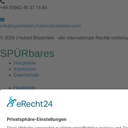
+49 (0)941 46 37 74 64
info@spuerbares.hubert-bruderlein.com
© 2026 | Hubert Brüderlein - alle internationale Rechte vorbeha
SPÜRbares
Hauptseite
Impressum
Datenschutz
Hauptseite
Impressum
Datenschutz
Meine anderen Seiten
hubert-bruederlein.com